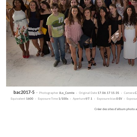
bac2017-5
·
Photographer
JLo_Comte ·
Original Date
17.06.17 15:35 ·
Camera
C
Equivalent
1600 ·
Exposure Time
1/100s ·
Aperture
f/7.1 ·
Exposure bias
0 EV ·
Exposu
Créer des sites d'album photo 